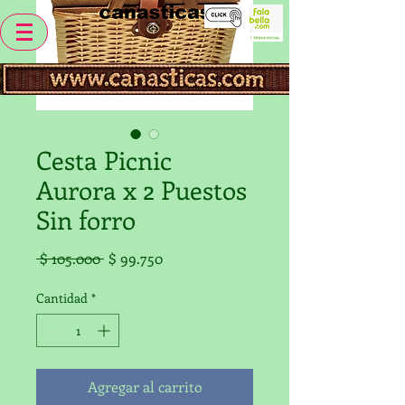
Cesta Picnic
Aurora x 2 Puestos
Sin forro
Precio
Precio
 $ 105.000 
$ 99.750
de
oferta
Cantidad
*
Agregar al carrito