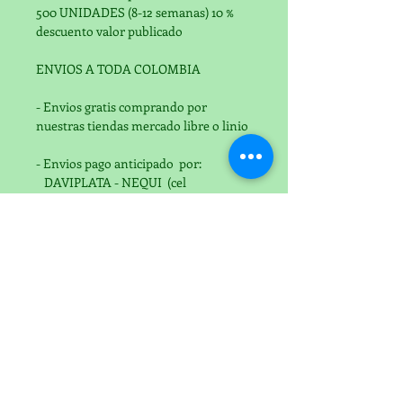
500 UNIDADES (8-12 semanas) 10 %  
descuento valor publicado
ENVIOS A TODA COLOMBIA
- Envios gratis comprando por 
nuestras tiendas mercado libre o linio
- Envios pago anticipado  por:
   DAVIPLATA - NEQUI  (cel 
3209640558)  
   BANCOLOMBIA (solicitelo al what 
3006899043)
INFORMACIÓN DEL ENVÍOS
COLOMBIA
- Envios gratis comprando por 