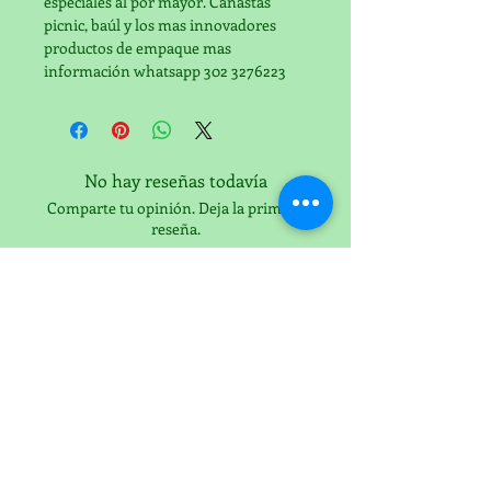
especiales al por mayor. Canastas 
picnic, baúl y los mas innovadores 
productos de empaque mas 
información whatsapp 302 3276223
No hay reseñas todavía
Comparte tu opinión. Deja la primera
reseña.
Dejar una reseña
canasticass
gmail.com
@
ancheticass
gmail.com
@